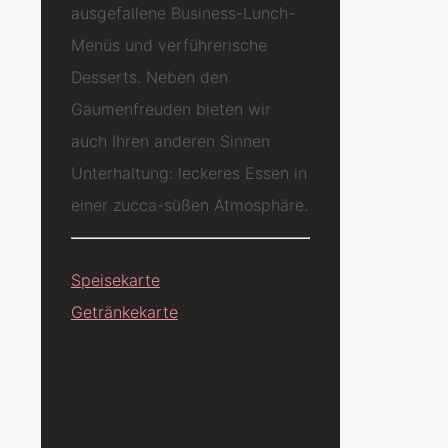
ausgefallene Business-Lunch-
Menüs und verführerische
Desserts. Neben den
Gaumenfreuden bieten wir
auch Ihren anderen Sinnen
Unterhaltung: leckeres Essen in
einer zucca-süßen Atmosphäre.
Speisekarte
Getränkekarte