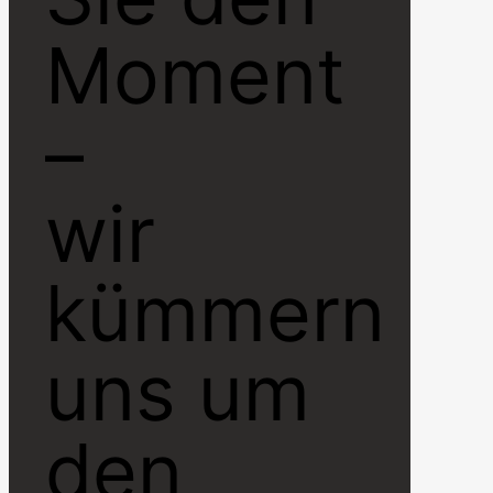
Moment
–
wir
kümmern
uns um
den