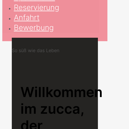
Reservierung
Anfahrt
Bewerbung
So süß wie das Leben
Willkommen
im zucca,
der