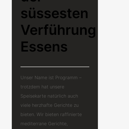
süssesten
Verführung
Essens
Unser Name ist Programm –
trotzdem hat unsere
Speisekarte natürlich auch
viele herzhafte Gerichte zu
bieten. Wir bieten raffinierte
mediterrane Gerichte,