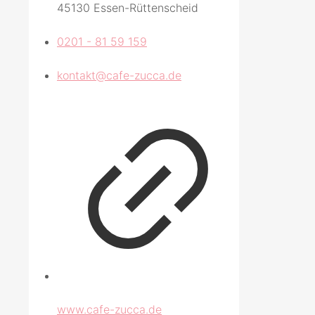
45130 Essen-Rüttenscheid
0201 - 81 59 159
kontakt@cafe-zucca.de
www.cafe-zucca.de