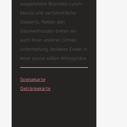
ausgefallene Business-Lunch-
Menüs und verführerische
Desserts. Neben den
Gaumenfreuden bieten wir
auch Ihren anderen Sinnen
Unterhaltung: leckeres Essen in
einer zucca-süßen Atmosphäre.
Speisekarte
Getränkekarte