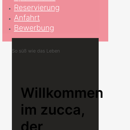
Reservierung
Anfahrt
Bewerbung
So süß wie das Leben
Willkommen
im zucca,
der