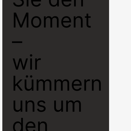
Moment
–
wir
kümmern
uns um
den