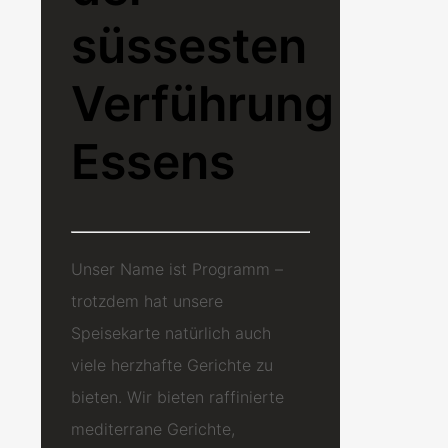
süssesten
Verführung
Essens
Unser Name ist Programm –
trotzdem hat unsere
Speisekarte natürlich auch
viele herzhafte Gerichte zu
bieten. Wir bieten raffinierte
mediterrane Gerichte,