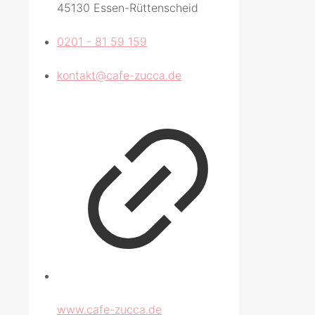
45130 Essen-Rüttenscheid
0201 - 81 59 159
kontakt@cafe-zucca.de
www.cafe-zucca.de