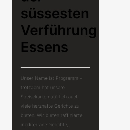
süssesten
Verführung
Essens
Unser Name ist Programm –
trotzdem hat unsere
Speisekarte natürlich auch
viele herzhafte Gerichte zu
bieten. Wir bieten raffinierte
mediterrane Gerichte,