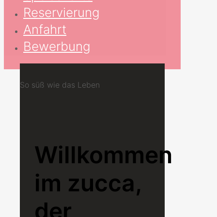
Reservierung
Anfahrt
Bewerbung
So süß wie das Leben
Willkommen
im zucca,
der