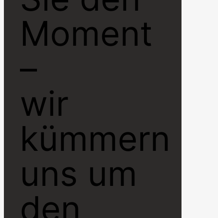
Moment
–
wir
kümmern
uns um
den