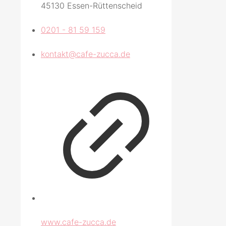
45130 Essen-Rüttenscheid
0201 - 81 59 159
kontakt@cafe-zucca.de
www.cafe-zucca.de