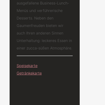
ausgefallene Business-Lunch-
Menüs und verführerische
Desserts. Neben den
Gaumenfreuden bieten wir
auch Ihren anderen Sinnen
Unterhaltung: leckeres Essen in
einer zucca-süßen Atmosphäre.
Speisekarte
Getränkekarte