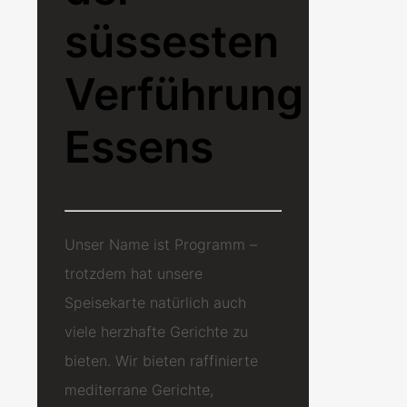
süssesten
Verführung
Essens
Unser Name ist Programm –
trotzdem hat unsere
Speisekarte natürlich auch
viele herzhafte Gerichte zu
bieten. Wir bieten raffinierte
mediterrane Gerichte,