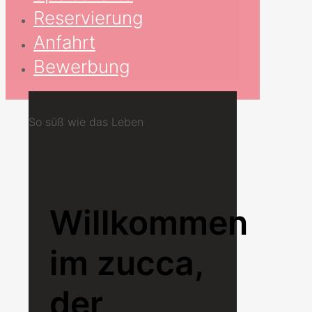
Reservierung
Anfahrt
Bewerbung
So süß wie das Leben
Willkommen
im zucca,
der