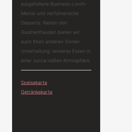
ausgefallene Business-Lunch-
Menüs und verführerische
Desserts. Neben den
Gaumenfreuden bieten wir
auch Ihren anderen Sinnen
Unterhaltung: leckeres Essen in
einer zucca-süßen Atmosphäre.
Speisekarte
Getränkekarte