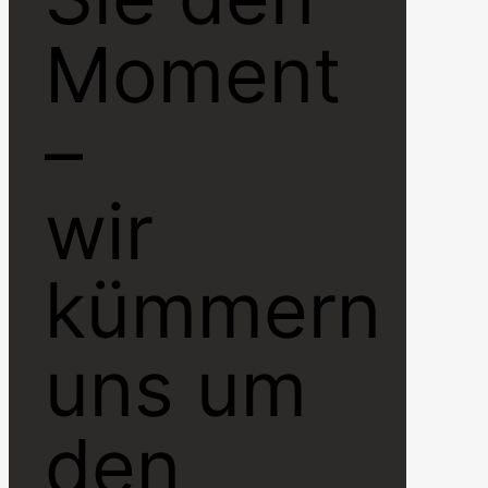
Moment
–
wir
kümmern
uns um
den