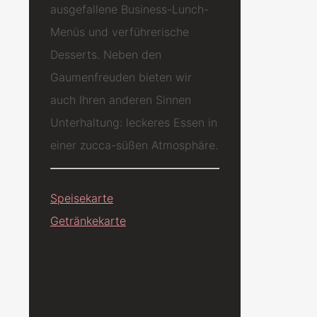
ausgefallene Business-Lunch-
Menüs und verführerische
Desserts. Neben den
Gaumenfreuden bieten wir
auch Ihren anderen Sinnen
Unterhaltung: leckeres Essen in
einer zucca-süßen Atmosphäre.
Speisekarte
Getränkekarte