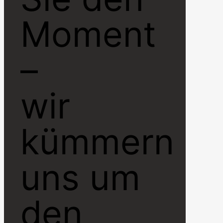
Moment
–
wir
kümmern
uns um
den