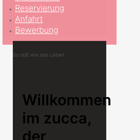
Reservierung
Anfahrt
Bewerbung
So süß wie das Leben
Willkommen
im zucca,
der