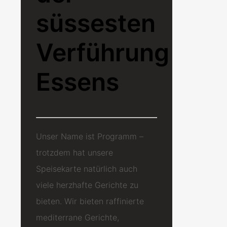
süssesten
Verführung
Essens
Unser Name ist Programm –
trotzdem hat unsere
Speisekarte natürlich auch
viele herzhafte Gerichte zu
bieten. Wir bieten raffinierte
mediterrane Gerichte,