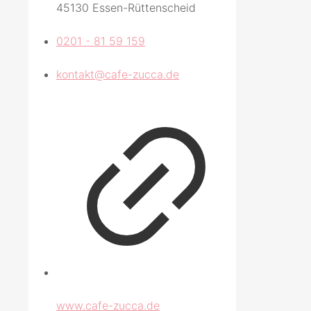
45130 Essen-Rüttenscheid
0201 - 81 59 159
kontakt@cafe-zucca.de
www.cafe-zucca.de